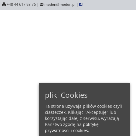
|
+48 44 617 93 76 |
meden@meden.pl |
pliki Cookies
Ta strona używaja plików cookies czyli
ciasteczek. Klikając "Akceptuję" lub
korzystając dalej z serwisu, wyrażają
Państwo zgodę na
politykę
prywatności i cookies.