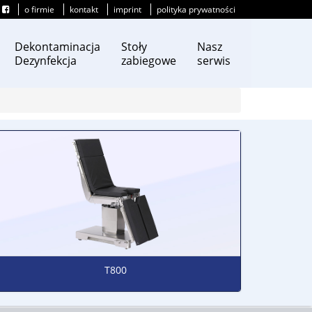
o firmie
kontakt
imprint
polityka prywatności
Dekontaminacja
Stoły
Nasz
Dezynfekcja
zabiegowe
serwis
T800