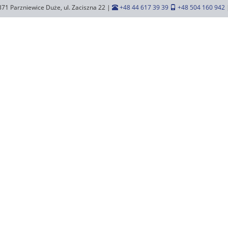
371 Parzniewice Duże, ul. Zaciszna 22 |
+48 44 617 39 39
+48 504 160 942