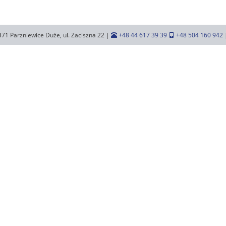
371 Parzniewice Duże, ul. Zaciszna 22 |
+48 44 617 39 39
+48 504 160 942