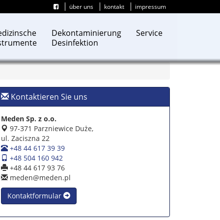
über uns
kontakt
impressum
dizinsche
Dekontaminierung
Service
strumente
Desinfektion
Kontaktieren Sie uns
Meden Sp. z o.o.
97-371 Parzniewice Duże,
ul. Zaciszna 22
+48 44 617 39 39
+48 504 160 942
+48 44 617 93 76
meden@meden.pl
Kontaktformular