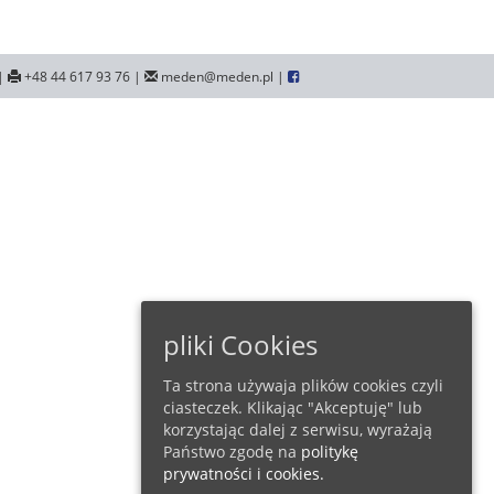
|
+48 44 617 93 76 |
meden@meden.pl |
pliki Cookies
Ta strona używaja plików cookies czyli
ciasteczek. Klikając "Akceptuję" lub
korzystając dalej z serwisu, wyrażają
Państwo zgodę na
politykę
prywatności i cookies.