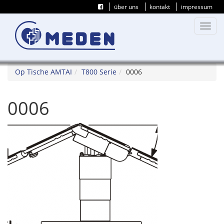
über uns
kontakt
impressum
Toggl
navig
Op Tische AMTAI
T800 Serie
0006
0006