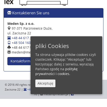
Kontaktieren Sie uns
Meden Sp. z o.o.
97-371 Parzniewice Duże,
ul. Zaciszna 22
+48 44 617 39 39
+48 504 160 942
pliki Cookies
+48 44 617 93 76
meden@meden.pl
Ta strona używaja plików cookies czyli
ciasteczek. Klikając "Akceptuję" lub
Kontaktformular
korzystając dalej z serwisu, wyrażają
Państwo zgodę na
politykę
prywatności i cookies.
Akceptuję
© 2016 All rights reserved.
Meden Sp. z o.o.
,97-371 Parzniewice Duże, ul.
Zaciszna 22 |
+48 44 617 39 39
+48 504 160 942
|
+48 44 617 93
76 |
meden@meden.pl |