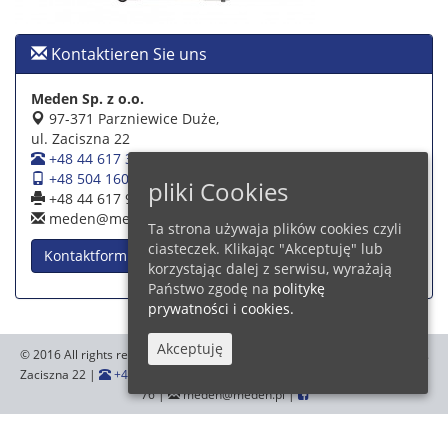
Kontaktieren Sie uns
Meden Sp. z o.o.
97-371 Parzniewice Duże,
ul. Zaciszna 22
+48 44 617 39 39
+48 504 160 942
pliki Cookies
+48 44 617 93 76
meden@meden.pl
Ta strona używaja plików cookies czyli
ciasteczek. Klikając "Akceptuję" lub
Kontaktformular
korzystając dalej z serwisu, wyrażają
Państwo zgodę na
politykę
prywatności i cookies.
Akceptuję
© 2016 All rights reserved.
Meden Sp. z o.o.
,97-371 Parzniewice Duże, ul.
Zaciszna 22 |
+48 44 617 39 39
+48 504 160 942
|
+48 44 617 93
76 |
meden@meden.pl |