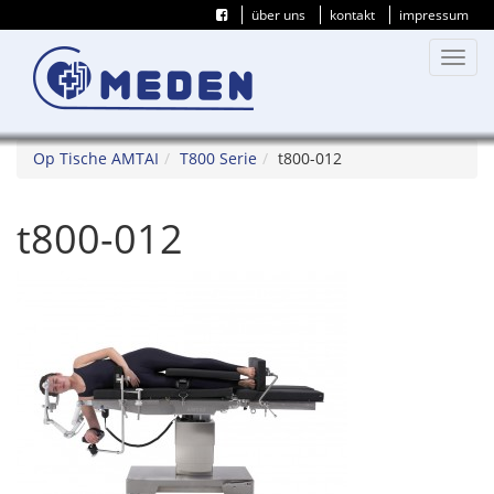
über uns
kontakt
impressum
Toggl
navig
Op Tische AMTAI
T800 Serie
t800-012
t800-012