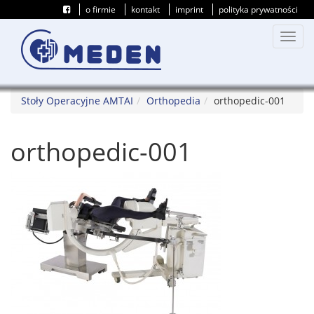
o firmie
kontakt
imprint
polityka prywatności
Przeł
nawig
Stoły Operacyjne AMTAI
Orthopedia
orthopedic-001
orthopedic-001