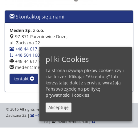
Skontaktuj się z nami
Meden Sp. z o.o.
97-371 Parzniewice Duże,
ul. Zaciszna 22
+48 44 617 39 39
+48 504 160 942
pliki Cookies
+48 44 617 93 76
meden@meden.pl
Ta strona używaja plików cookies czyli
ciasteczek. Klikając "Akceptuję" lub
kontakt
korzystając dalej z serwisu, wyrażają
Państwo zgodę na
politykę
prywatności i cookies.
Akceptuję
© 2016 All rights reserved.
Meden Sp. z o.o.
,97-371 Parzniewice Duże, ul.
Zaciszna 22 |
+48 44 617 39 39
+48 504 160 942
|
+48 44 617 93
76 |
meden@meden.pl |