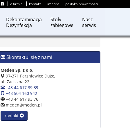
o firmie
kontakt
imprint
polityka prywatności
Dekontaminacja
Stoły
Nasz
Dezynfekcja
zabiegowe
serwis
Skontaktuj się z nami
Meden Sp. z o.o.
97-371 Parzniewice Duże,
ul. Zaciszna 22
+48 44 617 39 39
+48 504 160 942
+48 44 617 93 76
meden@meden.pl
kontakt