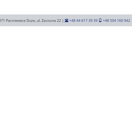
371 Parzniewice Duże, ul. Zaciszna 22 |
+48 44 617 39 39
+48 504 160 942