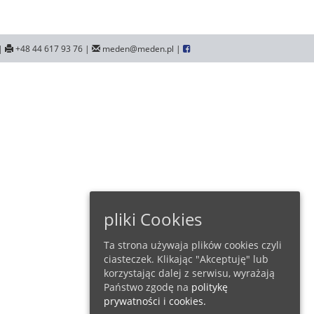
|
+48 44 617 93 76 |
meden@meden.pl |
pliki Cookies
Ta strona używaja plików cookies czyli
ciasteczek. Klikając "Akceptuję" lub
korzystając dalej z serwisu, wyrażają
Państwo zgodę na
politykę
prywatności i cookies.