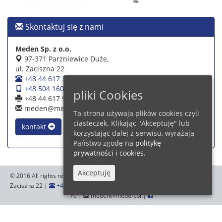
Skontaktuj się z nami
Meden Sp. z o.o.
97-371 Parzniewice Duże,
ul. Zaciszna 22
+48 44 617 39 39
+48 504 160 942
pliki Cookies
+48 44 617 93 76
meden@meden.pl
Ta strona używaja plików cookies czyli
ciasteczek. Klikając "Akceptuję" lub
kontakt
korzystając dalej z serwisu, wyrażają
Państwo zgodę na
politykę
prywatności i cookies.
Akceptuję
© 2016 All rights reserved.
Meden Sp. z o.o.
,97-371 Parzniewice Duże, ul.
Zaciszna 22 |
+48 44 617 39 39
+48 504 160 942
|
+48 44 617 93
76 |
meden@meden.pl |