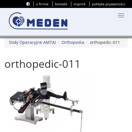
o firmie
kontakt
imprint
polityka prywatności
Przeł
nawig
Stoły Operacyjne AMTAI
Orthopedia
orthopedic-011
orthopedic-011