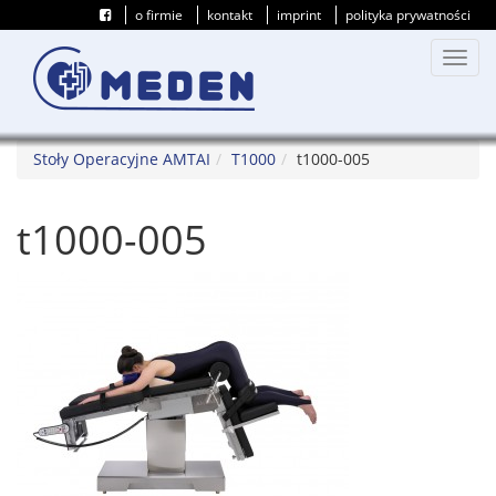
o firmie
kontakt
imprint
polityka prywatności
Przeł
nawig
Stoły Operacyjne AMTAI
T1000
t1000-005
t1000-005