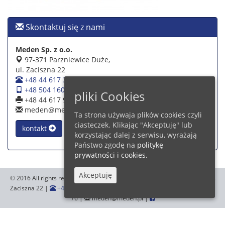
Skontaktuj się z nami
Meden Sp. z o.o.
97-371 Parzniewice Duże,
ul. Zaciszna 22
+48 44 617 39 39
+48 504 160 942
pliki Cookies
+48 44 617 93 76
meden@meden.pl
Ta strona używaja plików cookies czyli
ciasteczek. Klikając "Akceptuję" lub
kontakt
korzystając dalej z serwisu, wyrażają
Państwo zgodę na
politykę
prywatności i cookies.
Akceptuję
© 2016 All rights reserved.
Meden Sp. z o.o.
,97-371 Parzniewice Duże, ul.
Zaciszna 22 |
+48 44 617 39 39
+48 504 160 942
|
+48 44 617 93
76 |
meden@meden.pl |