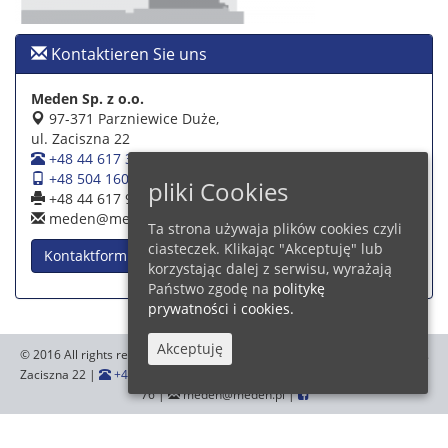
Kontaktieren Sie uns
Meden Sp. z o.o.
97-371 Parzniewice Duże,
ul. Zaciszna 22
+48 44 617 39 39
+48 504 160 942
pliki Cookies
+48 44 617 93 76
meden@meden.pl
Ta strona używaja plików cookies czyli
ciasteczek. Klikając "Akceptuję" lub
Kontaktformular
korzystając dalej z serwisu, wyrażają
Państwo zgodę na
politykę
prywatności i cookies.
Akceptuję
© 2016 All rights reserved.
Meden Sp. z o.o.
,97-371 Parzniewice Duże, ul.
Zaciszna 22 |
+48 44 617 39 39
+48 504 160 942
|
+48 44 617 93
76 |
meden@meden.pl |