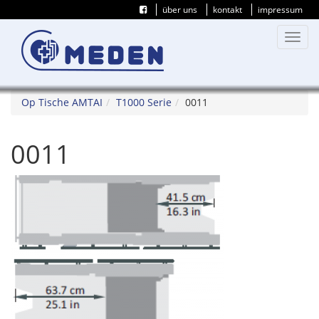
über uns
kontakt
impressum
Toggl
navig
Op Tische AMTAI
T1000 Serie
0011
0011