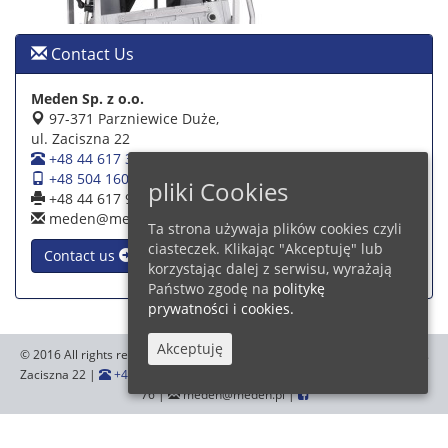
Contact Us
Meden Sp. z o.o.
97-371 Parzniewice Duże,
ul. Zaciszna 22
+48 44 617 39 39
+48 504 160 942
pliki Cookies
+48 44 617 93 76
meden@meden.pl
Ta strona używaja plików cookies czyli
ciasteczek. Klikając "Akceptuję" lub
Contact us
korzystając dalej z serwisu, wyrażają
Państwo zgodę na
politykę
prywatności i cookies.
Akceptuję
© 2016 All rights reserved.
Meden Sp. z o.o.
,97-371 Parzniewice Duże, ul.
Zaciszna 22 |
+48 44 617 39 39
+48 504 160 942
|
+48 44 617 93
76 |
meden@meden.pl |