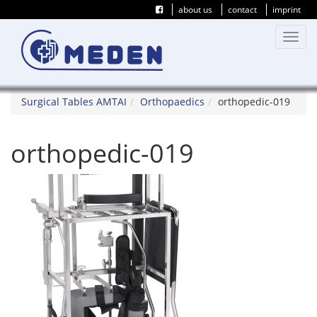
about us
contact
imprint
Toggl
navig
Surgical Tables AMTAI
Orthopaedics
orthopedic-019
orthopedic-019