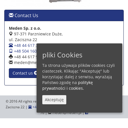
Contact Us
Meden Sp. z o.o.
97-371 Parzniewice Duże,
ul. Zaciszna 22
+48 44 617 39 39
+48 504 160 942
pliki Cookies
+48 44 617 93 76
meden@meden.pl
Ta strona używaja plików cookies czyli
ciasteczek. Klikając "Akceptuję" lub
Contact us
korzystając dalej z serwisu, wyrażają
Państwo zgodę na
politykę
prywatności i cookies.
Akceptuję
© 2016 All rights reserved.
Meden Sp. z o.o.
,97-371 Parzniewice Duże, ul.
Zaciszna 22 |
+48 44 617 39 39
+48 504 160 942
|
+48 44 617 93
76 |
meden@meden.pl |