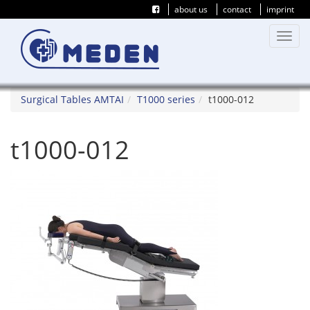
about us
contact
imprint
Toggl
navig
Surgical Tables AMTAI
T1000 series
t1000-012
t1000-012