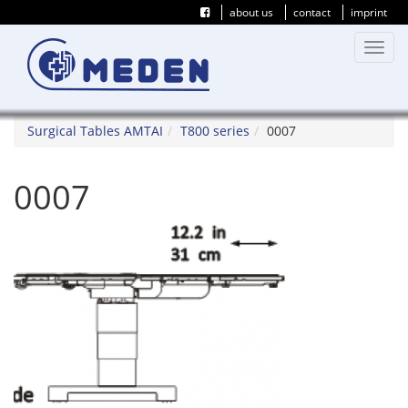
about us
contact
imprint
Toggl
navig
Surgical Tables AMTAI
T800 series
0007
0007