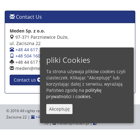
Contact Us
Meden Sp. z o.o.
97-371 Parzniewice Duże,
ul. Zaciszna 22
+48 44 617 39 39
+48 504 160 942
pliki Cookies
+48 44 617 93 76
meden@meden.pl
Ta strona używaja plików cookies czyli
ciasteczek. Klikając "Akceptuję" lub
Contact us
korzystając dalej z serwisu, wyrażają
Państwo zgodę na
politykę
prywatności i cookies.
Akceptuję
© 2016 All rights reserved.
Meden Sp. z o.o.
,97-371 Parzniewice Duże, ul.
Zaciszna 22 |
+48 44 617 39 39
+48 504 160 942
|
+48 44 617 93
76 |
meden@meden.pl |