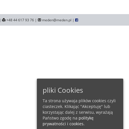
|
+48 44 617 93 76 |
meden@meden.pl |
pliki Cookies
Ta strona używaja plików cookies czyli
ciasteczek. Klikając "Akceptuję" lub
korzystając dalej z serwisu, wyrażają
Państwo zgodę na
politykę
prywatności i cookies.