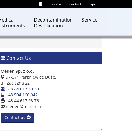
about us
contact
imprint
Medical
Decontamination
Service
Instruments
Desinfication
Contact Us
Meden Sp. z o.o.
97-371 Parzniewice Duże,
ul. Zaciszna 22
+48 44 617 39 39
+48 504 160 942
+48 44 617 93 76
meden@meden.pl
Contact us