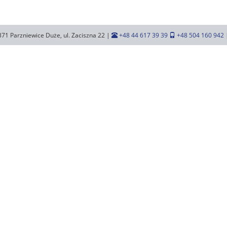
371 Parzniewice Duże, ul. Zaciszna 22 |
+48 44 617 39 39
+48 504 160 942